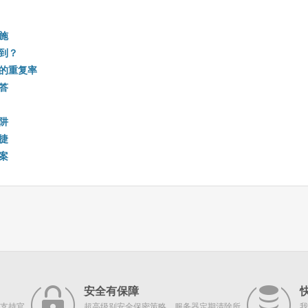
施
到？
的重复率
答
阱
捷
案
安全有保障
支持官
超高级别安全保密策略，服务器定期清除所
我