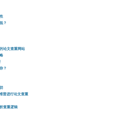
性
低？
的论文查重网站
略
者
你？
切
择维普进行论文查重
析查重逻辑