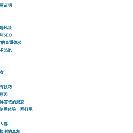
写证明
端风险
与SEO
效的查重体验
术品质
者
有技巧
原因
解答您的疑惑
使用体验一网打尽
内容
检测的真相