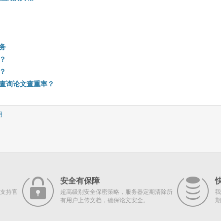
务
？
？
查询论文查重率？
明
安全有保障
支持官
超高级别安全保密策略，服务器定期清除所
我
有用户上传文档，确保论文安全。
期