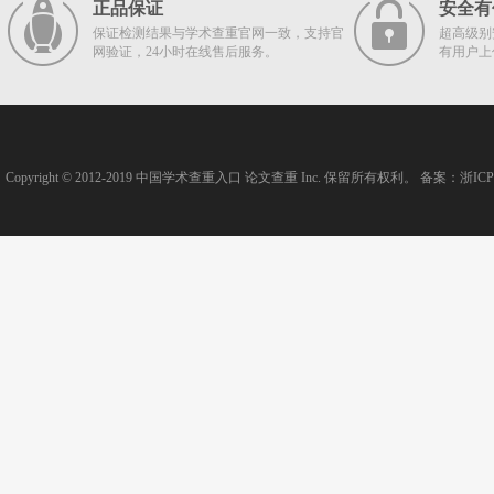
正品保证
安全有
保证检测结果与学术查重官网一致，支持官
超高级别
网验证，24小时在线售后服务。
有用户上
Copyright © 2012-2019
中国学术查重入口
论文查重
Inc. 保留所有权利。 备案：
浙ICP