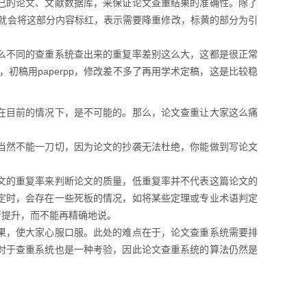
己的论文、文献数据库，来保证论文查重结果的准确性。除了
统就会将这部分内容标红，表示需要降重修改，标黄的部分为引
么不同的查重系统查出来的重复率差别这么大，这都是很正常
初稿用paperpp，修改差不多了再用学术定稿，这是比较稳
在目前的情况下，是不可能的。那么，论文查重让大家这么痛
当然不能一刀切，因为论文的抄袭无法杜绝，你能做到写论文
文的重复率来判断论文的质量，低重复率并不代表这篇论文的
定时，会存在一些死板的情况，如将某些定理或专业术语判定
所提升，而不能再精确地说。
果，使大家心服口服。此处的难点在于，论文查重系统需要排
对于查重系统也是一种考验，因此论文查重系统的算法仍然是