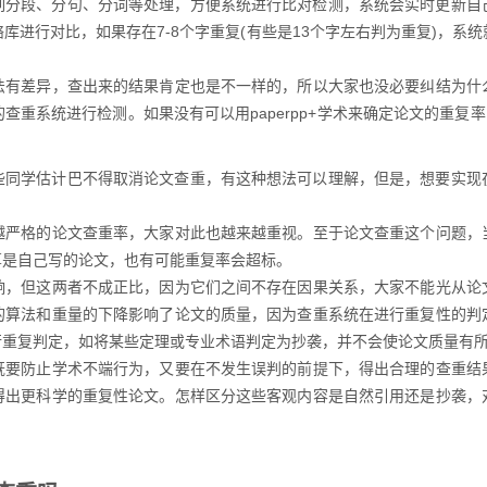
列分段、分句、分词等处理，方便系统进行比对检测，系统会实时更新自
库进行对比，如果存在7-8个字重复(有些是13个字左右判为重复)，系
法有差异，查出来的结果肯定也是不一样的，所以大家也没必要纠结为什
重系统进行检测。如果没有可以用paperpp+学术来确定论文的重复率，
些同学估计巴不得取消论文查重，有这种想法可以理解，但是，想要实现
越严格的论文查重率，大家对此也越来越重视。至于论文查重这个问题，
算是自己写的论文，也有可能重复率会超标。
响，但这两者不成正比，因为它们之间不存在因果关系，大家不能光从论
的算法和重量的下降影响了论文的质量，因为查重系统在进行重复性的判
行重复判定，如将某些定理或专业术语判定为抄袭，并不会使论文质量有
既要防止学术不端行为，又要在不发生误判的前提下，得出合理的查重结
得出更科学的重复性论文。怎样区分这些客观内容是自然引用还是抄袭，